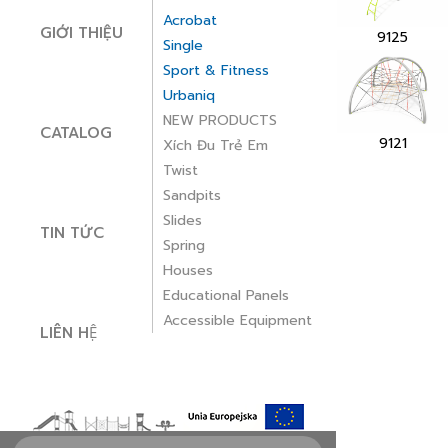
Acrobat
GIỚI THIỆU
9125
Single
Sport & Fitness
Urbaniq
NEW PRODUCTS
CATALOG
9121
Xích Đu Trẻ Em
Twist
Sandpits
Slides
TIN TỨC
Spring
9111
Houses
Educational Panels
Accessible Equipment
LIÊN HỆ
9110