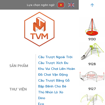
Lựa chọn ngôn ngữ
9074
9130
Cầu Trượt Ngoài Trời
Cầu Trượt Xích Đu
9128
SẢN PHẨM
Khu Vui Chơi Liên Hoàn
Đồ Chơi Vận Động
Cầu Trượt Bằng Gỗ
Bập Bênh Cho Bé
9127
THƯ VIỆN
Thú Nhún Lò Xo
Dino
Eco