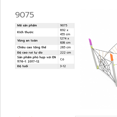
9075
Mã sản phẩm
9075
892 x
Kích thước
455 cm
1274 x
Vùng an toàn
838 cm
Chiều cao tổng thể
285 cm
Độ cao rơi tự do
222 cm
Sản phẩm phù hợp với EN
Có
1176-1: 2017-12
Độ tuổi
3-12