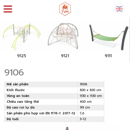
9125
9121
9111
9106
Mã sản phẩm
9106
Kích thước
830 x 830 cm
Vùng an toàn
1130 x 1130 cm
Chiều cao tổng thể
400 cm
Độ cao rơi tự do
99 cm
Sản phẩm phù hợp với EN 1176-1: 2017-12
Có
Độ tuổi
3-12